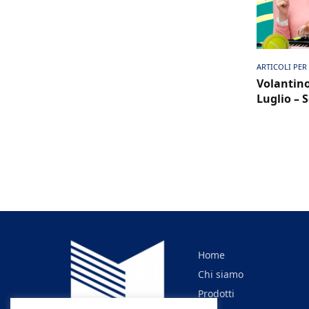
Vis
ARTICOLI PER
Volantino
Luglio – 
Home
Chi siamo
Prodotti