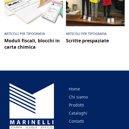
Scheda prodotto
Scheda prodotto
ARTICOLI PER TIPOGRAFIA
ARTICOLI PER TIPOGRAFIA
Moduli fiscali, blocchi in
Scritte prespaziate
carta chimica
Home
Chi siamo
Prodotti
Cataloghi
Contatti