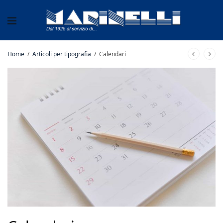
Home
/
Articoli per tipografia
/
Calendari