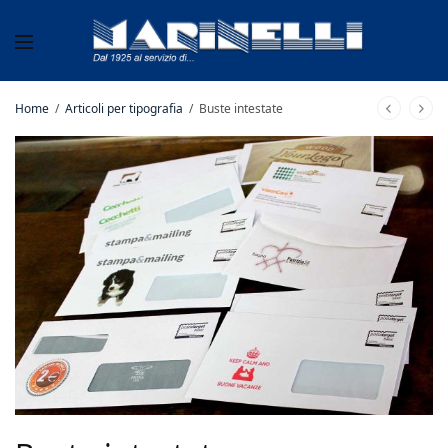
Home
/
Articoli per tipografia
/
Buste intestate