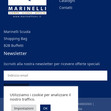
Cataloghi
Contatti
Marinelli Scuola
Shopping Bag
B2B Buffetti
Newsletter
Iscriviti alla nostra newsletter per ricevere offerte speciali
ISCRIVITI
Utilizziamo i cookie per analizzare il
nostro traffico.
©
Marinelli Snc di Caucino L. & C |
P.IVA 00194860060 |
Impostazioni
OK
info@marinellisnc.it
|
Privacy & Cookie